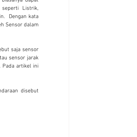
 biasanya dapat 
eperti Listrik, 
in.  Dengan kata 
leh Sensor dalam 
but saja sensor 
au sensor jarak 
ada artikel ini 
daraan disebut 