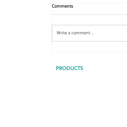
Comments
Write a comment...
Presisi di Lingkungan Ekstrim:
Optimalisasi Smelting Nikel
dengan Optris CTratio Series
PRODUCTS
EMG Automation GMBH
Optris GMBH
PROTON Products
GCL System Integration Techno