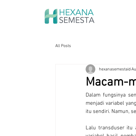
All Posts
hexanasemestaid
Au
Macam-m
Dalam fungsinya sen
menjadi variabel yan
itu sendiri. Namun, s
Lalu transduser itu