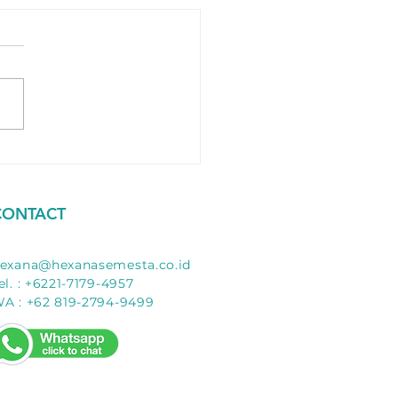
ukur Suhu Liquid Metal
an Optris
CONTACT
exana@hexanasemesta.co.id
el. : +6221-7179-4957
A : +62 819-2794-9499