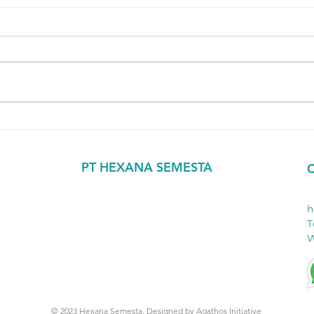
Optimasi Suhu dalam Industri
Meng
Produk Mie Instan: Kunci
deng
Kualitas dan Efisiensi Produksi
PT HEXANA SEMESTA
Plaza Kemang 88
h
2nd Floor - Suite 2H
T
Jl. Kemang Raya No. 88
W
Jakarta Selatan 12730
logy
© 2023 Hexana Semesta. Designed by
Agathos Initiative