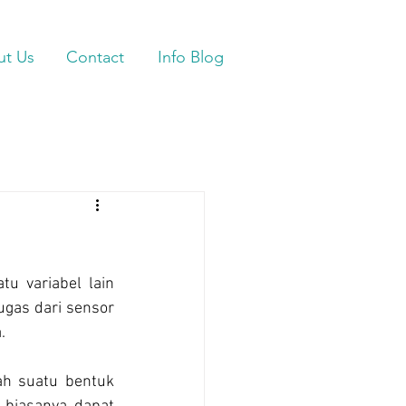
ut Us
Contact
Info Blog
u variabel lain 
gas dari sensor 
. 
h suatu bentuk 