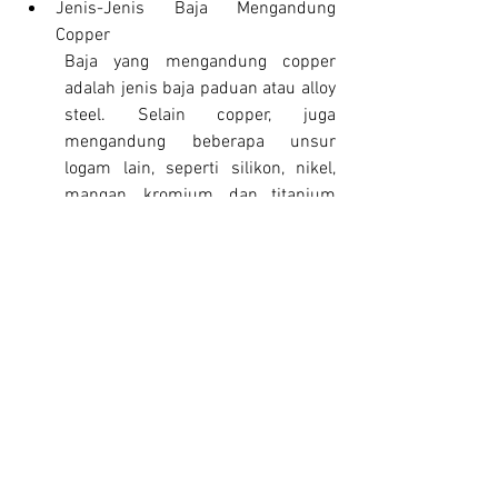
Jenis-Jenis Baja Mengandung 
Copper
Baja yang mengandung copper 
adalah jenis baja paduan atau alloy 
steel. Selain copper, juga 
mengandung beberapa unsur 
logam lain, seperti silikon, nikel, 
mangan, kromium, dan titanium 
pada beberapa kapasitas. Selain 
itu, berdasarkan standar 
internasional untuk baja 
menetapkan persyaratan bahan 
tambahan pada besi, 
termasuk copper atau tembaga. 
Tambahan tembaga atau copper ini 
digunakan untuk membantu 
ketahanan korosi pada baja.
Baja Menghantarkan Panas
Baja adalah konduktor seperti 