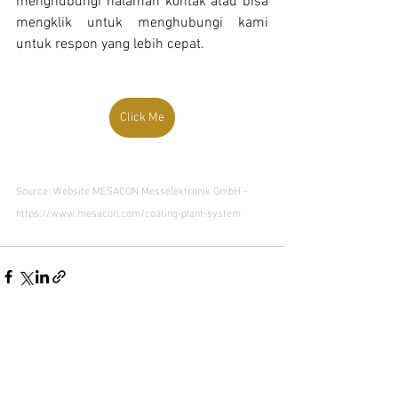
menghubungi halaman kontak atau bisa 
mengklik untuk menghubungi kami 
untuk respon yang lebih cepat.
Click Me
Source: Website MESACON Messelektronik GmbH - 
https://www.mesacon.com/coating-plant-system
See All
Recent Posts