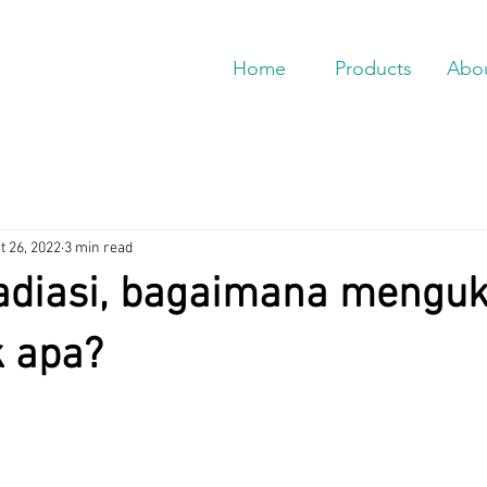
Home
Products
Abo
t 26, 2022
3 min read
radiasi, bagaimana mengu
k apa?