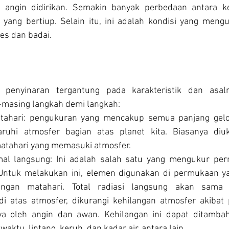
m angin didirikan. Semakin banyak perbedaan antara ke
yang bertiup. Selain itu, ini adalah kondisi yang meng
es dan badai.
 penyinaran tergantung pada karakteristik dan asal
-masing langkah demi langkah:
matahari: pengukuran yang mencakup semua panjang gelo
uhi atmosfer bagian atas planet kita. Biasanya diuk
matahari yang memasuki atmosfer.
al langsung: Ini adalah salah satu yang mengukur per
. Untuk melakukan ini, elemen digunakan di permukaan y
ngan matahari. Total radiasi langsung akan sama d
 di atas atmosfer, dikurangi kehilangan atmosfer akibat
 oleh angin dan awan. Kehilangan ini dapat ditambah 
aktu, lintang, keruh, dan kadar air, antara lain.