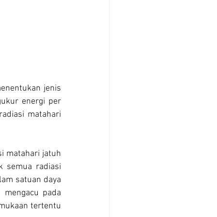
menentukan jenis 
gukur energi per 
adiasi matahari 
 matahari jatuh 
 semua radiasi 
alam satuan daya 
ta mengacu pada 
rmukaan tertentu 