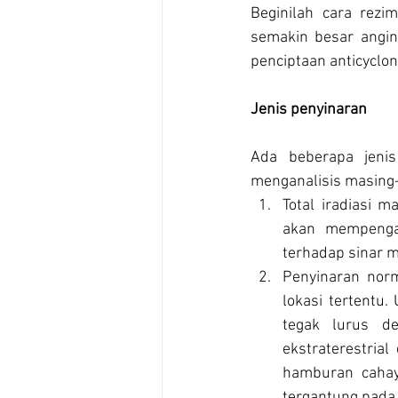
Beginilah cara rezi
semakin besar angin 
penciptaan anticyclon
Jenis penyinaran
Ada beberapa jenis
menganalisis masing
Total iradiasi 
akan mempengar
terhadap sinar 
Penyinaran norm
lokasi tertentu
tegak lurus de
ekstraterestrial
hamburan cahaya
tergantung pada w