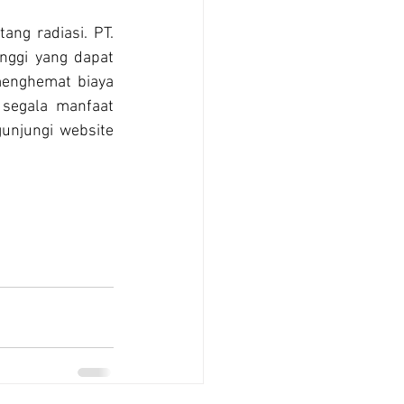
ng radiasi. PT. 
ggi yang dapat 
enghemat biaya 
segala manfaat 
njungi website 