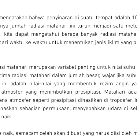
 mengatakan bahwa penyinaran di suatu tempat adalah 10
inya jumlah radiasi matahari ini turun menjadi satu meter
i, kita dapat mengetahui berapa banyak radiasi matahar
ari waktu ke waktu untuk menentukan jenis iklim yang be
si matahari merupakan variabel penting untuk nilai suhu 
ima radiasi matahari dalam jumlah besar, wajar jika suhun
lai ini adalah nilai-nilai yang membentuk rezim angin y
atmosfer yang menimbulkan presipitasi. Matahari ada
atmosfer seperti presipitasi dihasilkan di troposfer. In
askan sebagian permukaan, menyebabkan udara di seki
naik.
 naik, semacam celah akan dibuat yang harus diisi oleh m