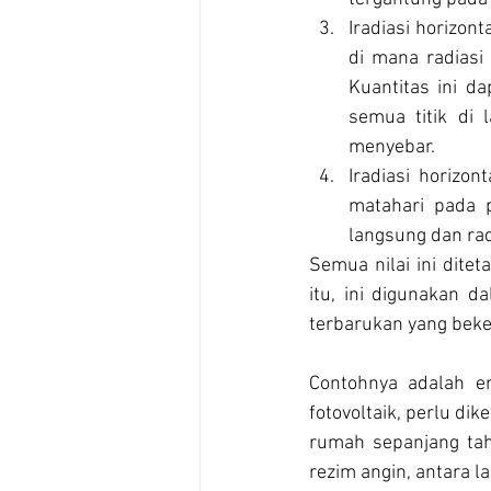
Iradiasi horizont
di mana radiasi
Kuantitas ini d
semua titik di l
menyebar.
Iradiasi horizon
matahari pada p
langsung dan radi
Semua nilai ini ditet
itu, ini digunakan 
terbarukan yang beke
Contohnya adalah en
fotovoltaik, perlu d
rumah sepanjang tahu
rezim angin, antara l