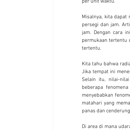
per unit waktu.
Misalnya, kita dapat
persegi dan jam. Art
jam. Dengan cara in
permukaan tertentu d
tertentu.
Kita tahu bahwa radia
Jika tempat ini mener
Selain itu, nilai-ni
beberapa fenomena 
menyebabkan fenomena 
matahari yang meman
panas dan cenderung 
Di area di mana udara