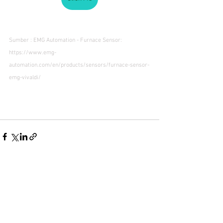
Sumber : EMG Automation - Furnace Sensor: 
https://www.emg-
automation.com/en/products/sensors/furnace-sensor-
emg-vivaldi/
See All
Recent Posts