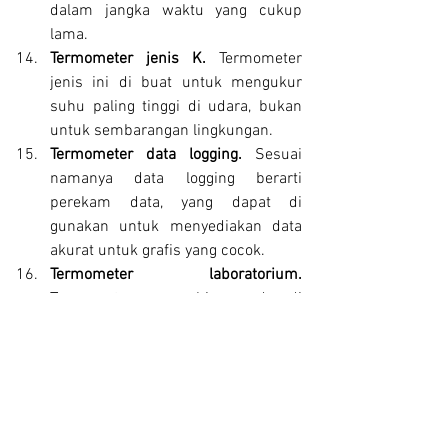
dalam jangka waktu yang cukup 
lama.
Termometer jenis K. 
Termometer 
jenis ini di buat untuk mengukur 
suhu paling tinggi di udara, bukan 
untuk sembarangan lingkungan.
Termometer data logging. 
Sesuai 
namanya data logging berarti 
perekam data, yang dapat di 
gunakan untuk menyediakan data 
akurat untuk grafis yang cocok.
Termometer laboratorium. 
Termometer yang biasa ada di 
laboratorium sekolah ini, 
menggunakan bahan utama air 
raksa, jika cairan raksa semakin 
panas maka cairan itu akan berubah 
sepanjang pipa skala Celcius.
Oleh karena itu PT. Hexana Semesta 