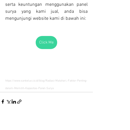
serta keuntungan menggunakan panel 
surya yang kami jual, anda bisa 
mengunjungi website kami di bawah ini: 
Click Me
https://www.sankelux.co.id/blog/Radiasi-Matahari,-Faktor-Penting-
dalam-Memilih-Kapasitas-Panel-Surya