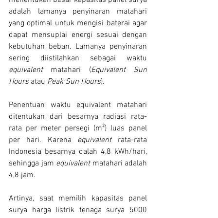
adalah lamanya penyinaran matahari 
yang optimal untuk mengisi baterai agar 
dapat mensuplai energi sesuai dengan 
kebutuhan beban. Lamanya penyinaran 
sering diistilahkan sebagai waktu 
equivalent
 matahari (
Equivalent Sun 
Hours
 atau 
Peak Sun Hours
). 
Penentuan waktu equivalent matahari 
ditentukan dari besarnya radiasi rata-
rata per meter persegi (m²) luas panel 
per hari. Karena 
equivalent
 rata-rata 
Indonesia besarnya dalah 4,8 kWh/hari, 
sehingga jam 
equivalent 
matahari adalah 
4,8 jam.
Artinya, saat memilih kapasitas panel 
surya harga listrik tenaga surya 5000 